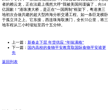
者的赖云龙，正在法庭上俄然大呼“我被美国间谍骗了，向14
亿国歉！”港珠澳大桥，是正在“一国两制”框架下，粤港澳三
地初次合做共建的超大型跨海分析交通工程。如一条巨龙横卧
于孤立洋之上。它东接，西连珠海取澳门，全长55公里，将三
地车程从三小时缩短至四十五分钟。
上一篇：
新春走下层 年货供应 “年味满格”
下一篇：
国内高校的食物平安教育取国际食物平安谁更
先
返回列表
关于我们
食品安全动态
食品安全知识
联系我们