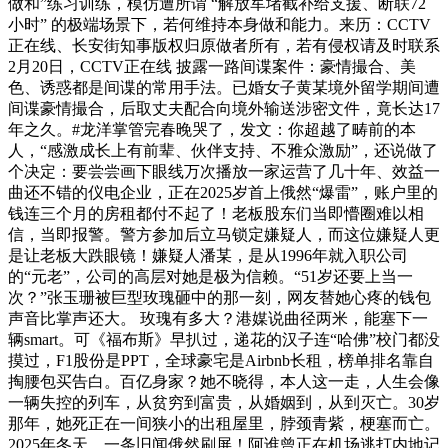
做和”练习训练，模仿遭所谓 “解放军堵截补给支援、断联72
小时” 的极端场景下，若何维持本身做和能力。来历：CCTV
正在线、长安街知事版权归原做者所有，若有侵权请及时联系
2月20日，CCTV正在线 披露一路间谍案件：豪情撮合、美
色、诱惑都是间谍的常用手法。已婚女子黄某境外留学期间遭
间谍豪情撮合，后取丈夫配合向境外输送涉密文件，竟长达17
年之久。#龙洋掌管完春晚哭了，发文：你超越了畴前的本
人，“感激成长上有前辈、伙伴支持、不雅众激励”，还说做了
个决定：要尝尝画下眼线万次播放一家运营了几十年、效益一
曲还不错的仪电企业，正在2025岁首上俄然“爆雷”，账户里的
钱连三个月的房租都付不起了！老板股东们当即懵圈难以相
信，当即报警。警方参加后立马锁定嫌疑人，而这位嫌疑人更
是让老板大跌眼镜！嫌疑人潘某，是从1996年就入职公司
的“元老”，公司的高层对她是极为信赖。“51岁还要上当一
次？”张玉珊被巨型玫瑰砸中的那一刻，网友替她心疼的钱包
声音比掌声还大。 玫瑰有多大？港媒说曲径两米，能塞下一
辆smart。可《福布斯》早扒过，递花的汉子连“哈佛”校门都没
摸过，F1股份是PPT，全球豪宅是Airbnb长租，榜单排名靠自
掏腰包买告白。百亿身家？她不晓得，本人这一走，人生会像
一辆失控的列车，从贫穷到富贵，从婚姻到，从到灭亡。30岁
那年，她死正在一间狭小的出租屋里，脖颈青紫，梗塞而亡。
2025年冬天，一条旧闻俄然刷屏！阿谁曾正在机场逃打内地记