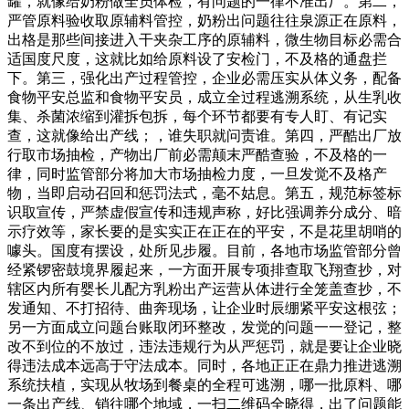
罐，就像给奶粉做全员体检，有问题的一律不准出厂。第二，
严管原料验收取原辅料管控，奶粉出问题往往泉源正在原料，
出格是那些间接进入干夹杂工序的原辅料，微生物目标必需合
适国度尺度，这就比如给原料设了安检门，不及格的通盘拦
下。第三，强化出产过程管控，企业必需压实从体义务，配备
食物平安总监和食物平安员，成立全过程逃溯系统，从生乳收
集、杀菌浓缩到灌拆包拆，每个环节都要有专人盯、有记实
查，这就像给出产线；，谁失职就问责谁。第四，严酷出厂放
行取市场抽检，产物出厂前必需颠末严酷查验，不及格的一
律，同时监管部分将加大市场抽检力度，一旦发觉不及格产
物，当即启动召回和惩罚法式，毫不姑息。第五，规范标签标
识取宣传，严禁虚假宣传和违规声称，好比强调养分成分、暗
示疗效等，家长要的是实实正在正在的平安，不是花里胡哨的
噱头。国度有摆设，处所见步履。目前，各地市场监管部分曾
经紧锣密鼓境界履起来，一方面开展专项排查取飞翔查抄，对
辖区内所有婴长儿配方乳粉出产运营从体进行全笼盖查抄，不
发通知、不打招待、曲奔现场，让企业时辰绷紧平安这根弦；
另一方面成立问题台账取闭环整改，发觉的问题一一登记，整
改不到位的不放过，违法违规行为从严惩罚，就是要让企业晓
得违法成本远高于守法成本。同时，各地正正在鼎力推进逃溯
系统扶植，实现从牧场到餐桌的全程可逃溯，哪一批原料、哪
一条出产线、销往哪个地域，一扫二维码全晓得，出了问题能