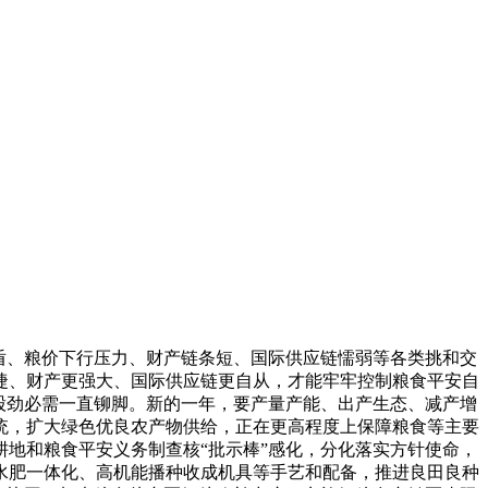
盾、粮价下行压力、财产链条短、国际供应链懦弱等各类挑和交
捷、财产更强大、国际供应链更自从，才能牢牢控制粮食平安自
股劲必需一直铆脚。新的一年，要产量产能、出产生态、减产增
统，扩大绿色优良农产物供给，正在更高程度上保障粮食等主要
地和粮食平安义务制查核“批示棒”感化，分化落实方针使命，
水肥一体化、高机能播种收成机具等手艺和配备，推进良田良种