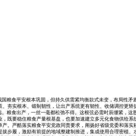
，我国粮食平安根本巩固，但持久供需紧均衡款式未变，布局性矛
策、夯实根本、锻制韧性，让出产系统更有韧性、收储调控更矫
致远。粮食出产，一丝一毫都松弛不得。这根弦必需时辰绷紧，这
业，既要稳住粮食产量根基盘，也要加速建立多元化食物供给系
单产。严酷落实粮食平安党政同责要求，阐扬好省级党委和落实耕
提拔步履，激励有前提的地域整建制推进，集成使用合理密植、