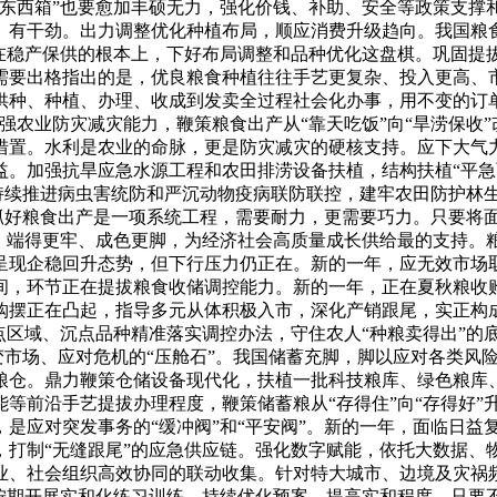
“东西箱”也要愈加丰硕无力，强化价钱、补助、安全等政策支撑
、有干劲。出力调整优化种植布局，顺应消费升级趋向。我国粮
正在稳产保供的根本上，下好布局调整和品种优化这盘棋。巩固提
需要出格指出的是，优良粮食种植往往手艺更复杂、投入更高、市
种、种植、办理、收成到发卖全过程社会化办事，用不变的订单
强农业防灾减灾能力，鞭策粮食出产从“靠天吃饭”向“旱涝保收
措置。水利是农业的命脉，更是防灾减灾的硬核支持。应下大气力
益。加强抗旱应急水源工程和农田排涝设备扶植，结构扶植“平急
，持续推进病虫害统防和严沉动物疫病联防联控，建牢农田防护林
。抓好粮食出产是一项系统工程，需要耐力，更需要巧力。只要将
、端得更牢、成色更脚，为经济社会高质量成长供给最的支持。粮
呈现企稳回升态势，但下行压力仍正在。新的一年，应无效市场
间，环节正在提拔粮食收储调控能力。新的一年，正在夏秋粮收
购摆正在凸起，指导多元从体积极入市，深化产销跟尾，实正构
点区域、沉点品种精准落实调控办法，守住农人“种粮卖得出”的
不变市场、应对危机的“压舱石”。我国储蓄充脚，脚以应对各类
粮仓。鼎力鞭策仓储设备现代化，扶植一批科技粮库、绿色粮库
等前沿手艺提拔办理程度，鞭策储蓄粮从“存得住”向“存得好”
是应对突发事务的“缓冲阀”和“平安阀”。新的一年，面临日益
打制“无缝跟尾”的应急供应链。强化数字赋能，依托大数据、物
业、社会组织高效协同的联动收集。针对特大城市、边境及灾祸频
，按期开展实和化练习训练，持续优化预案、提高实和程度。只要