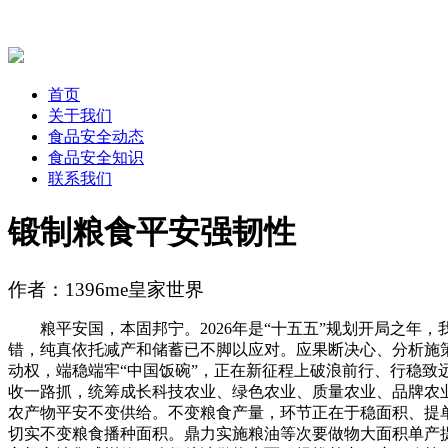
首页
关于我们
食品安全动态
食品安全知识
联系我们
锻制粮食平安强韧性
作者：1396me皇家世界
粮平安国，本固邦宁。2026年是“十五五”规划开局之年
错，纯真依托减产和储蓄已不脚以应对。应果断决心、分析施
动权，端稳端牢“中国饭碗”，正在新征程上破浪前行、行稳
收一路抓，统筹成长科技农业、绿色农业、质量农业、品牌农
农产物平安不变供给。不变粮食产量，环节正在于稳面积、提
切实不变粮食播种面积。鼎力实施粮油等次要做物大面积单产