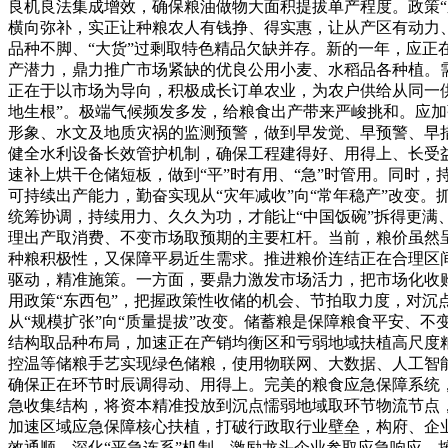
良机良法集成增效，确保粮油做物大面积提拔单产程度。政策
横向弥补，实正让种粮农人有钱挣、得实惠，让从产区有动力
品种不脚、“大货”过剩取特色精品欠缺并存。新的一年，应
产潜力，鼎力推广市场紧缺的优良公用小麦、水稻品各种植。
正在于以市场为导向，积极成长订单农业，为农户供给从同一供
地生根”。极端气候频发多发，给粮食出产带来严峻挑和。应加
形象、水文及地质灾祸的监测预警，做到早发觉、早预警、早
健全水利设备长效管护机制，确保工程建得好、用得上、长受
速补上烘干仓储短板，做到“平”时有用、“急”时管用。同时
可持续出产能力，勤奋实现从“灾年减收”向“常年稳产”改变
统筹协调，持续用力、久久为功，才能让“中国饭碗”拆得更满
理出产取消费、不变市场取预期的主要杠杆。当前，粮价虽然
种粮积极性，又保障平易近生需求。推进粮价连结正在合理区
驱动，精准施策。一方面，要鼎力激发市场活力，把市场化收
用政策“东西包”，把握政策性收储的机会、节拍取力度，对沉
从“规模扩张”向“质量提拔”改变。储蓄粮是保障粮食平安、
结构取品种布局，加速正在产销均衡区和亏弱地域扶植高尺度
控温等储粮手艺实现绿色储粮，使用物联网、大数据、人工智能
确保正在环节时辰调得动、用得上。完美的粮食应急保障系统，
急收集结构，将资本精准投放到沉点懦弱地域取环节物流节点，
加速区域应急保障核心扶植，打破行政取行业壁垒，构府、企
效通顺。深化“平急连系”机制，激励龙头企业参取应急响应