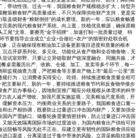
广，带动性强。过去一年，我国粮食财产规模稳步扩大，转型升
续鞭策粮食财产高质量成长，不只为保障供给财产支持，更是实
取县级财务“粮财倒挂”的成长窘境。新的一年，应以粮食畅通
套完美的现代粮食财产系统。向上逛，扶植优良粮源，确保原粮
头工尾”文章。要擦亮“金字招牌”，加速打制一批质量过硬、特
环节要指导企业成立“企业+合做社+农户”的慎密好处联合机
机缘，正在确保现有粮油加工设备更新项目进度和质量的根本
，沉点开辟系列化、多元化、功能化从食产物和全谷物食物，无
从尝试室郊野。只要让立异链取财产链深度融合、同频共振，才
到餐桌需履历出产、收购、仓储、加工、发卖等多个环节，每一
和监视抽查力度，严把粮食等主要农产物上市“最后一公里”质
违规行为，让消费者买得安心、吃得。持续推进粮食质量全程可
一把主要标尺。新的一年，要持续推进粮食节约和反食物华侈步
粮食产后办事核心，因地制宜推广顺应分歧规模从体需求的科学
帮力农人减产增收。加强尺度实施监视，完美粮油尺度系统，开
、缓解资本压力、均衡商业关系的主要路子。我国粮食进口量一
业和出产相协调，既要防止过量进口冲击国内财产，又要加强全
取国内产需缺口、储蓄轮换需要慎密挂钩，防止过量进口冲击国
，又能无效隔离国际市场的过度波动，为国内粮食出产供给可持
海运阻畅等风险无处不正在。应建立更有韧性的国际粮食供应链
兴进口渠道，分离渠道过于集中带来的风险。立异采购取结算模