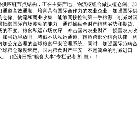
外供应链节点结构，正在主要产地、物流枢纽合做扶植仓储、加
口通道高效通顺。培育具有国际合作力的农业企业，加强国际供
构仓储、物流和商业收集，能够间接控制第一手粮源，削减对国
强抵御国际市场波动的能力；通过操纵全财产结构劣势和期货、
场的不变。粮食私运市场次序，冲击国内农业财产，损害农人收
，加强边境放哨，堵截不法私运通道。鞭策跨部分结合法律，构
愈加公允合理的全球粮食平安管理系统。同时，加强国际范畴合
全球粮仓深度绑定。国内粮食财产平安，不是简单的削减进口，
（经济日报“粮食大事”专栏记者 刘 慧）！