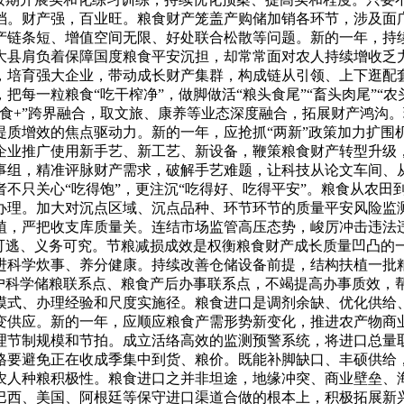
档。财产强，百业旺。粮食财产笼盖产购储加销各环节，涉及面
产链条短、增值空间无限、好处联合松散等问题。新的一年，持
大县肩负着保障国度粮食平安沉担，却常常面对农人持续增收乏力
，培育强大企业，带动成长财产集群，构成链从引领、上下逛配
每一粒粮食“吃干榨净”，做脚做活“粮头食尾”“畜头肉尾”“农
食+”跨界融合，取文旅、康养等业态深度融合，拓展财产鸿沟。
提质增效的焦点驱动力。新的一年，应抢抓“两新”政策加力扩围
企业推广使用新手艺、新工艺、新设备，鞭策粮食财产转型升级
事组，精准评脉财产需求，破解手艺难题，让科技从论文车间、
不只关心“吃得饱”，更注沉“吃得好、吃得平安”。粮食从农田
办理。加大对沉点区域、沉点品种、环节环节的质量平安风险监测
植，严把收支库质量关。连结市场监管高压态势，峻厉冲击违法
向可逃、义务可究。节粮减损成效是权衡粮食财产成长质量凹凸的
进科学炊事、养分健康。持续改善仓储设备前提，结构扶植一批
农户科学储粮联系点、粮食产后办事联系点，不竭提高办事质效，
模式、办理经验和尺度实施径。粮食进口是调剂余缺、优化供给
变供应。新的一年，应顺应粮食产需形势新变化，推进农产物商
理节制规模和节拍。成立活络高效的监测预警系统，将进口总量
格要避免正在收成季集中到货、粮价。既能补脚缺口、丰硕供给
农人种粮积极性。粮食进口之并非坦途，地缘冲突、商业壁垒、
巴西、美国、阿根廷等保守进口渠道合做的根本上，积极拓展新