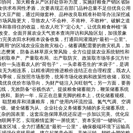
和协同，加大粮食从产区好处弥补力度，实施好粮食产销区省际
食供求布局性矛盾，次要表现正在部门品种总量不足但优良公用
拔大豆产能，通过间做套种、品种改良取精准补助等办法深挖减
场风险更大，导致农人“不会种、不肯种、不敢种”。破解之道
和靠得住的收益，给农人吃下“定心丸”，让优良粮食种植“落
”改变。全面开展农业天气资本查询拜访和风险区划，加强景象
完美农田水利根本设备收集，打通田间灌溉的“最初一公里”。
两用”的区域农业应急救灾核心，储蓄调配需要的救灾机具，加
生态樊篱，防备丛林草原火警风险，全方位提拔农业系统韧性和
面积取单产、产量取布局、出产取防灾、政策取市场等多沉方针
价一头连着农人的“荷包子”，一头牵着苍生的“米袋子”，是调
取无为相连系，以精准调控推进粮价连结正在合理程度，既农人
购季候，应按照市场形势，统筹市场化收购和政策性收储，双轮
成优良优价市场导向，为财产链注入兴旺朝气；另一方面，要善
底线，无效防备“谷贱伤农”。提拔粮食储蓄能力，鞭策储蓄系统
风险挑和。新的一年，应正在总量充脚的根本上，优化储蓄规模、
、聪慧粮库和清廉粮库，推广使用内环流控温、氮气气调、空调
升级。健全储蓄为从、企业社会义务储蓄为辅的多元储蓄系统，
复杂的国表里，这套应急保障系统还应进一步加以完美。优化应
联网手艺，实现粮情监测“一屏统览”、资本安排“一键响应”。
发区域，全力打通配送“最初一公里”，确保极端环境下运输高
不竭强化底线思维，建立起笼盖全面、高效运转、韧性十脚的粮