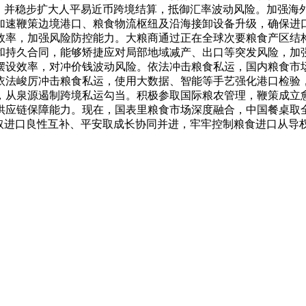
力，并稳步扩大人平易近币跨境结算，抵御汇率波动风险。加强海
加速鞭策边境港口、粮食物流枢纽及沿海接卸设备升级，确保进
效率，加强风险防控能力。大粮商通过正在全球次要粮食产区结
和持久合同，能够矫捷应对局部地域减产、出口等突发风险，加
摆设效率，对冲价钱波动风险。依法冲击粮食私运，国内粮食市
依法峻厉冲击粮食私运，使用大数据、智能等手艺强化港口检验
，从泉源遏制跨境私运勾当。积极参取国际粮农管理，鞭策成立
供应链保障能力。现在，国表里粮食市场深度融合，中国餐桌取
取进口良性互补、平安取成长协同并进，牢牢控制粮食进口从导权。