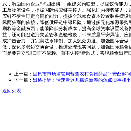
式，激励国内企业“抱团出海”，组建采购联盟，提拔议价能
工及物流设备，提拔国际供应链掌控力。强化国内接驳能力，
应链不变性订定合同价能力，提拔全球粮食资本设置装备摆设
际两头商的依赖，降低供应链中缀风险；通过多元化粮源采购
期权等金融东西，能够降低分析成本，提高全球资本设置装备
益，还可能逃避海关监管和查验检疫，带来质量平安风险。应
成冲击合力，并完美法令律例、加大惩处力度。加强国际合做
做，深化多双边交换合做，推进处理现实问题，加强国际粮食
而是要建立“进口而不依赖、而不失控”新款式，实现粮食出产
上一篇：
固原市市场监管局督查农村食物药品平安凸起问
下一篇：
出格提醒：请速看这几篇送新春的沉点旧事和平
返回列表
关于我们
食品安全动态
食品安全知识