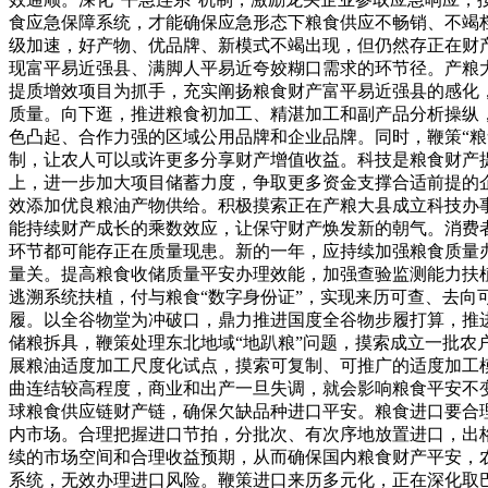
食应急保障系统，才能确保应急形态下粮食供应不畅销、不竭
级加速，好产物、优品牌、新模式不竭出现，但仍然存正在财
现富平易近强县、满脚人平易近夸姣糊口需求的环节径。产粮
提质增效项目为抓手，充实阐扬粮食财产富平易近强县的感化
质量。向下逛，推进粮食初加工、精湛加工和副产品分析操纵，把
色凸起、合作力强的区域公用品牌和企业品牌。同时，鞭策“粮
制，让农人可以或许更多分享财产增值收益。科技是粮食财产
上，进一步加大项目储蓄力度，争取更多资金支撑合适前提的
效添加优良粮油产物供给。积极摸索正在产粮大县成立科技办
能持续财产成长的乘数效应，让保守财产焕发新的朝气。消费者
环节都可能存正在质量现患。新的一年，应持续加强粮食质量
量关。提高粮食收储质量平安办理效能，加强查验监测能力扶
逃溯系统扶植，付与粮食“数字身份证”，实现来历可查、去
履。以全谷物堂为冲破口，鼎力推进国度全谷物步履打算，推
储粮拆具，鞭策处理东北地域“地趴粮”问题，摸索成立一批
展粮油适度加工尺度化试点，摸索可复制、可推广的适度加工
曲连结较高程度，商业和出产一旦失调，就会影响粮食平安不
球粮食供应链财产链，确保欠缺品种进口平安。粮食进口要合
内市场。合理把握进口节拍，分批次、有次序地放置进口，出
续的市场空间和合理收益预期，从而确保国内粮食财产平安，
系统，无效办理进口风险。鞭策进口来历多元化，正在深化取